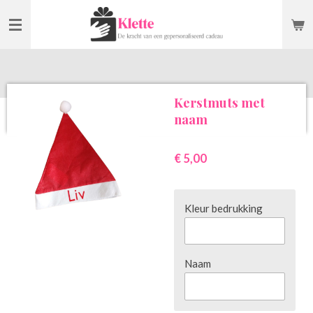
Ga
direct
naar
de
hoofdinhoud
Kerstmuts met
naam
€ 5,00
Kleur bedrukking
Naam