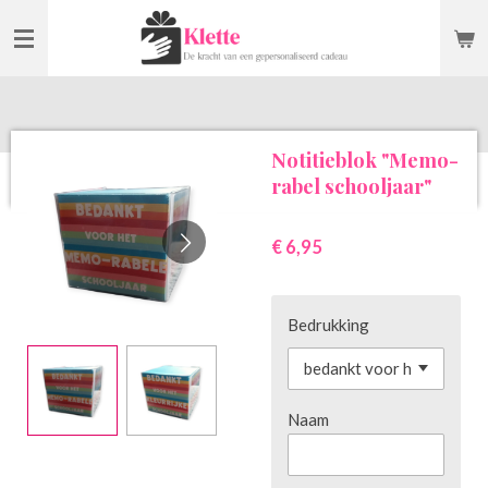
Ga
direct
naar
de
hoofdinhoud
Notitieblok "Memo-
rabel schooljaar"
€ 6,95
Bedrukking
Naam