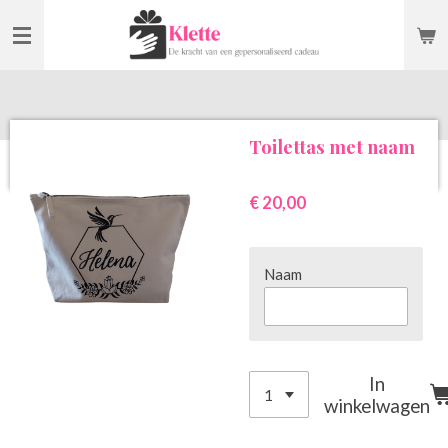
Ga
direct
naar
de
hoofdinhoud
Toilettas met naam
€ 20,00
Naam
In
winkelwagen