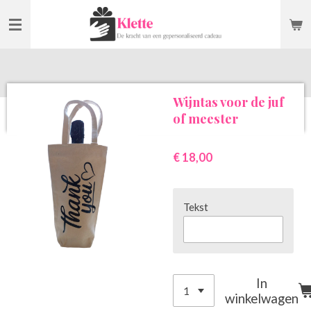
Ga
direct
naar
de
hoofdinhoud
Wijntas voor de juf
of meester
€ 18,00
Tekst
In
winkelwagen