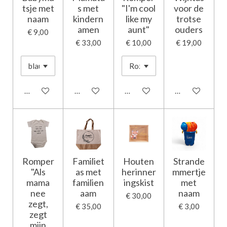
tsje met
s met
"I'm cool
voor de
naam
kindern
like my
trotse
amen
aunt"
ouders
€ 9,00
€ 33,00
€ 10,00
€ 19,00
Bekijk details
Bekijk details
In winkelwagen
Bekijk details
Romper
Familiet
Houten
Strande
"Als
as met
herinner
mmertje
mama
familien
ingskist
met
nee
aam
naam
€ 30,00
zegt,
€ 35,00
€ 3,00
zegt
mijn